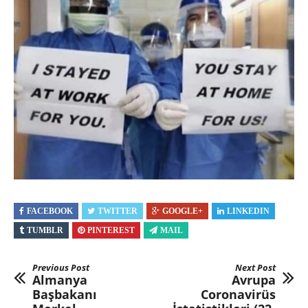
FACEBOOK
TWITTER
GOOGLE+
LINKEDIN
TUMBLR
PINTEREST
MAIL
Previous Post
Next Post
Almanya
Avrupa
Başbakanı
Coronavirüs