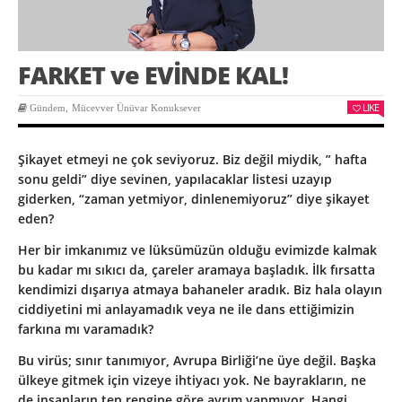
FARKET ve EVİNDE KAL!
LIKE
Gündem
,
Mücevver Ünüvar Konuksever
Şikayet etmeyi ne çok seviyoruz. Biz değil miydik, ” hafta
sonu geldi” diye sevinen, yapılacaklar listesi uzayıp
giderken, “zaman yetmiyor, dinlenemiyoruz” diye şikayet
eden?
Her bir imkanımız ve lüksümüzün olduğu evimizde kalmak
bu kadar mı sıkıcı da, çareler aramaya başladık. İlk fırsatta
kendimizi dışarıya atmaya bahaneler aradık. Biz hala olayın
ciddiyetini mi anlayamadık veya ne ile dans ettiğimizin
farkına mı varamadık?
Bu virüs; sınır tanımıyor, Avrupa Birliği’ne üye değil. Başka
ülkeye gitmek için vizeye ihtiyacı yok. Ne bayrakların, ne
de insanların ten rengine göre ayrım yapmıyor. Hangi