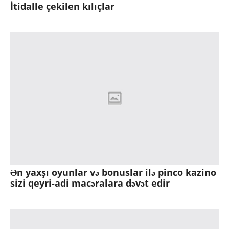
İtidalle çekilen kılıçlar
Ən yaxşı oyunlar və bonuslar ilə pinco kazino
sizi qeyri-adi macəralara dəvət edir