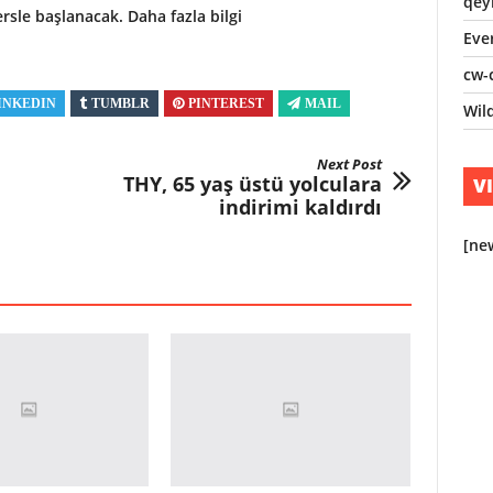
qey
rsle başlanacak. Daha fazla bilgi
Eve
cw-
INKEDIN
TUMBLR
PINTEREST
MAIL
Wil
Next Post
THY, 65 yaş üstü yolculara
V
indirimi kaldırdı
[ne