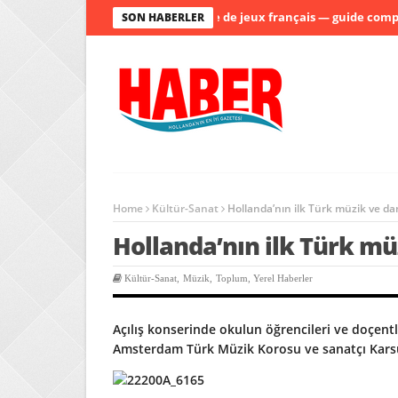
Site de jeux français — guide complet
SON HABERLER
Home
Kültür-Sanat
Hollanda’nın ilk Türk müzik ve dan
Hollanda’nın ilk Türk mü
Kültür-Sanat
,
Müzik
,
Toplum
,
Yerel Haberler
Açılış konserinde okulun öğrencileri ve doçent
Amsterdam Türk Müzik Korosu ve sanatçı Kars