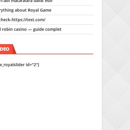
ri-adi macəralara dəvət edir
rything about Royal Game
check-https://test.com/
d robin casino — guide complet
IDEO
w_royalslider id="2"]