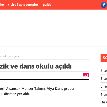
Lire l’avis complet — guide complet
Ən yaxşı oyunlar və bonusla
s okulu açıldı
S
zik ve dans okulu açıldı
Sit
1
Sit
Lir
leri, Alsancak Mehter Takımı, Viya Dans grubu,
u Dönmez yer aldı.
1-u
Ən y