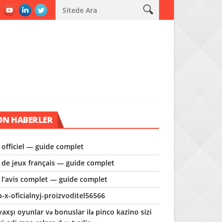
r ilə pinco kazino sizi qeyri-adi macəralara dəvət edir
Everything 
ON HABERLER
e officiel — guide complet
e de jeux français — guide complet
e l’avis complet — guide complet
p-x-oficialnyj-proizvoditel56566
axşı oyunlar və bonuslar ilə pinco kazino sizi