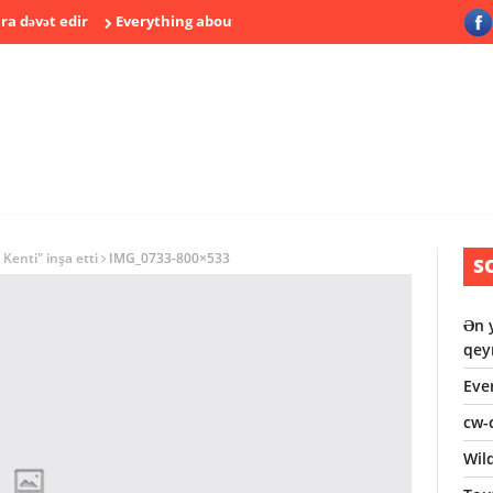
əvət edir
Everything about Royal Game
cw-check-https://test.
Kenti" inşa etti
IMG_0733-800×533
S
Ən y
qey
Eve
cw-
Wil