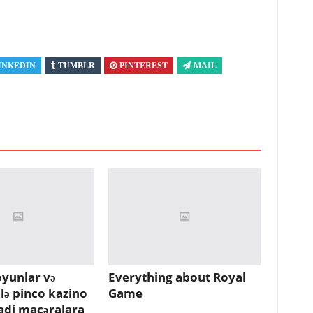
INKEDIN
TUMBLR
PINTEREST
MAIL
oyunlar və
Everything about Royal
ilə pinco kazino
Game
-adi macəralara