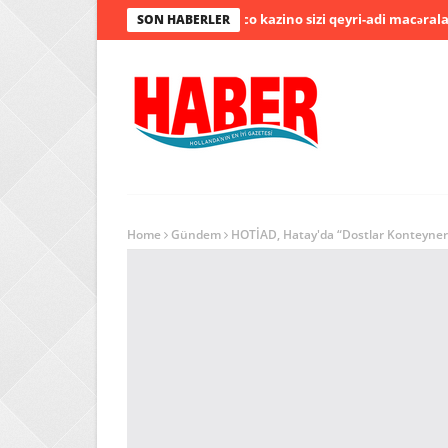
n yaxşı oyunlar və bonuslar ilə pinco kazino sizi qeyri-adi macəralara d
SON HABERLER
Home
Gündem
HOTİAD, Hatay'da “Dostlar Konteyner 