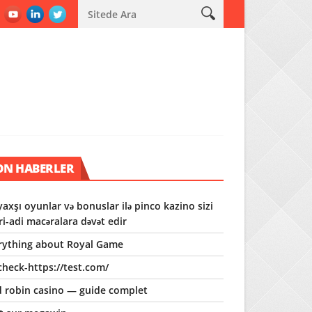
com/
Wild robin casino — guide complet
Tout sur megawin
M
ON HABERLER
axşı oyunlar və bonuslar ilə pinco kazino sizi
ri-adi macəralara dəvət edir
rything about Royal Game
check-https://test.com/
d robin casino — guide complet