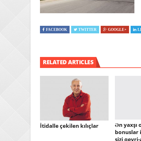
FACEBOOK
TWITTER
GOOGLE+
L
RELATED ARTICLES
Ən yaxşı 
İtidalle çekilen kılıçlar
bonuslar 
sizi qeyri