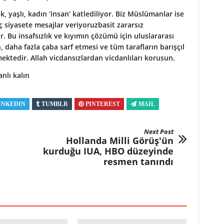
k, yaşlı, kadın
‘insan’
katlediliyor. Biz Müslümanlar ise
ç siyasete mesajlar veriyoruz
basit zararsız
. Bu insafsızlık ve kıyımın çözümü için uluslararası
, daha fazla çaba sarf etmesi ve tüm tarafların barışçıl
ektedir.
Allah vicdansızlardan vicdanlıları korusun.
anlı kalın
INKEDIN
TUMBLR
PINTEREST
MAIL
Next Post
Hollanda Milli Görüş'ün
kurduğu IUA, HBO düzeyinde
resmen tanındı