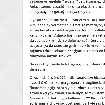
yaşanan önlenebilir
“
heyelan
”
var,
9
canımızı
d
Anlayacağınız
ya
ş
adığımız onca olaydan
, onca
almayacağımız gerçeği ortaya çıkıyor.
Siyasiler
sağ olsun
ve
akıl izan versin
. B
u günl
kimi bana oy vermezsen hizmet
gelmez
diyor
,
sorun
hayat mücadelesi
gündemlerinde
vallah
kendi ikballeri
. Aslında başımıza gelen felaketl
da
yapmadıklarından
olduğu
gerçeği tüm çıpla
uzaydan ya da Mars’tan getirmedik içimiz
den s
rağmen tekrar tekrar biz seçiyoruz.
Demek en bü
dünyadan büyük, Of ki of!
Bir önceki yazımda belirttiğim gibi, yurdumu
demiştim.
O yazımda ö
ngördüğüm
gibi, anayasayı hiçe s
(NSC) hükümeti kurma çalışmaları, bugüne kadar
finansman açığı” sebebiyle durdurdu. Zaten NS
sayan ırkçı yaklaşımları nedeniyle zoraki
iste
Necmettin Erbakan
çok kullanırdı),
22
Kasım
20
zorlanmışlardır.
Amaç
dört
sağcı
partiyle
sağ
b