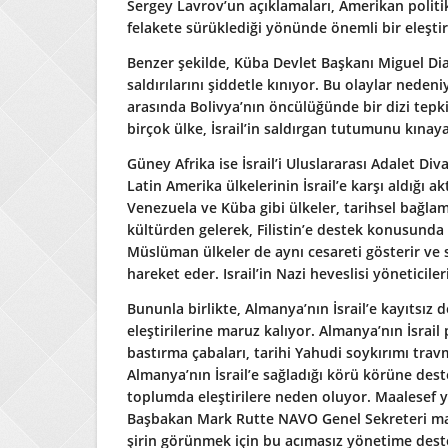
Sergey Lavrov’un açıklamaları, Amerikan politi
felakete sürüklediği yönünde önemli bir eleştiri
Benzer şekilde, Küba Devlet Başkanı
Miguel Di
saldırılarını şiddetle kınıyor. Bu olaylar nedeniyl
arasında Bolivya’nın öncülüğünde bir dizi tepki
birçok ülke, İsrail’in saldırgan tutumunu kınaya
Güney Afrika ise İsrail’i Uluslararası Adalet Div
Latin Amerika ülkelerinin İsrail’e karşı aldığı a
Venezuela ve Küba gibi ülkeler, tarihsel bağla
kültürden gelerek, Filistin’e destek konusunda 
Müslüman ülkeler de aynı cesareti gösterir ve 
hareket eder.
Israil’in Nazi heveslisi yöneticile
Bununla birlikte,
Almanya’nın
İsrail’e kayıtsı
eleştirileri
ne maruz kalıyor
.
Almanya’nın İsrail p
bastırma çabaları, tarihi Yahudi soykırımı travm
Almanya’nın İsrail’e sağladığı körü körüne dest
toplumda eleştirilere neden oluyor.
Maalesef
Başbakan
Mark Rutte
NAVO Genel Sekreteri mak
şirin görünmek için bu acımasız yönetime dest