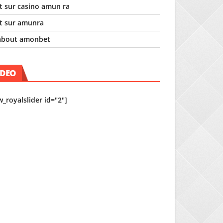
t sur casino amun ra
t sur amunra
 about amonbet
IDEO
w_royalslider id="2"]