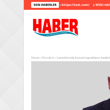
cw-check-https://test.com/
Wild robin casin
SON HABERLER
Home
Gündem
Lanetlenmiş kutsal toprakların kaderi