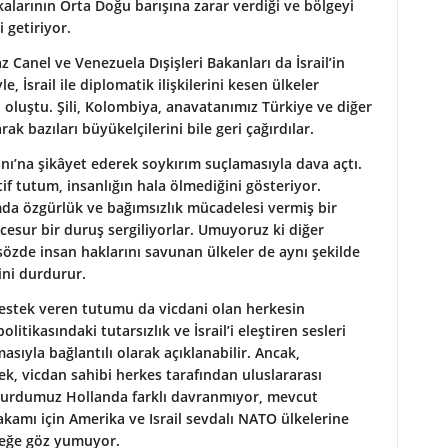
kalarının Orta Doğu
barışına
zarar verdiği ve bölgeyi
 getiriyor.
az Canel
ve Venezuela Dışişleri Bakanları da İsrail’in
e, İsrail ile diplomatik ilişkilerini kesen ülkeler
 oluştu. Şili, Kolombiya,
anavatanımız
Türkiye ve diğer
rak bazıları büyükelçilerini
bile
geri
çağırdılar.
anı’na
şikâyet
ederek soykırım suçlamasıyla dava açtı.
ktif tutum, insanlığın hala ölmediğini gösteriyor.
mda özgürlük ve bağımsızlık mücadelesi vermiş bir
cesur bir duruş sergiliyorlar.
Umuyoruz ki diğer
sözde insan haklarını savunan ülkeler de aynı şekilde
rini durdurur.
z destek veren tutumu da
vicdani olan herkesin
olitikasındaki tutarsızlık ve İsrail’i eleştiren sesleri
asıyla bağlantılı olarak açıklanabilir. Ancak,
ek, vicdan sahibi herkes tarafından uluslararası
yurdumuz Hollanda
farklı davranmıyor, mevcut
amı için Amerika ve Israil sevdalı NATO ülkelerine
eğ
e
göz yumuyor.