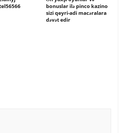
tel56566
bonuslar ilə pinco kazino
sizi qeyri-adi macəralara
dəvət edir