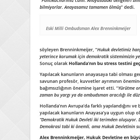
“
Politikacılarımız cahil. Anayasadaki dengeleri b
bilmiyorlar. Anayasamız tamamen ölmüş
” dedi.
Eski Milli Ombudsman Alex Brenninkmeijer
söyleyen Brenninkmeijer, “
Hukuk devletimiz han
yeterince korumak için demokratik sistemimizin yet
Sonuç olarak
Hollanda’nın bu stress testini g
Yapılacak kanunların anayasaya tabi olması gere
savunan profesör, kuvvetler ayrımının önemine
bağımsızlığının önemine işaret etti. “
Yürütme org
zaman bu yargı ya da ombudsman aracılığı ile düze
Hollanda’nın Avrupa’da farklı yapılandığını ve
yapılacak kanunların Anayasa’ya uygun olup olm
“Demokratik Hukuk Devleti iki terimden oluşuyor. 
Demokrasi tabi ki önemli, ama Hukuk Devletinin sı
Alex Brenninkmeijer, Hukuk Devletine en büyük 