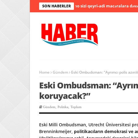
yunlar və bonuslar ilə pinco kazino sizi qeyri-adi macəralara dəvət edi
SON HABERLER
Home
Gündem
Eski Ombudsman: “Ayrımcı polis azınlı
Eski Ombudsman: “Ayrımcı
koruyacak?”
Gündem
,
Politika
,
Toplum
Eski Milli Ombudsman, Utrecht Üniversitesi pr
Brenninkmeijer,
politikacıların demokrasi ve 