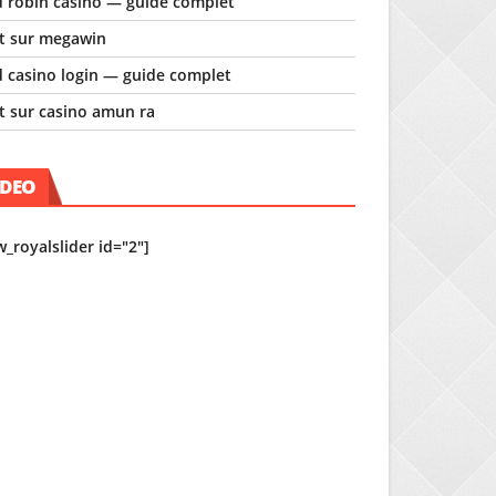
d robin casino — guide complet
t sur megawin
 casino login — guide complet
t sur casino amun ra
IDEO
w_royalslider id="2"]