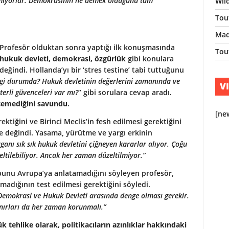
ilmiyorlar. Demokrasinin ne demek olduğunu tam
Wil
Tou
Mad
Profesör olduktan sonra yaptığı ilk konuşmasında
Tou
hukuk devleti, demokrasi, özgürlük
gibi konulara
değindi. Hollanda’yı bir ‘stres testine’ tabi tuttuğunu
gi durumda? Hukuk devletinin değerlerini zamanında ve
V
erli güvenceleri var mı?
” gibi sorulara cevap aradı.
eçemediğini savundu
.
[ne
ktiğini ve Birinci Meclis’in fesh edilmesi gerektiğini
 değindi. Yasama, yürütme ve yargı erkinin
anı sık sık hukuk devletini çiğneyen kararlar alıyor. Çoğu
ltilebiliyor. Ancak her zaman düzeltilmiyor.”
 bunu Avrupa’ya anlatamadığını söyleyen profesör,
adığının test edilmesi gerektiğini söyledi.
Demokrasi ve Hukuk Devleti arasında denge olması gerekir.
nırları da her zaman korunmalı.”
tehlike olarak, politikacıların azınlıklar hakkındaki