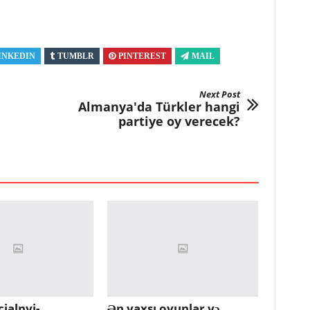
INKEDIN
TUMBLR
PINTEREST
MAIL
Next Post
Almanya'da Türkler hangi
partiye oy verecek?
cialnyj-
Ən yaxşı oyunlar və