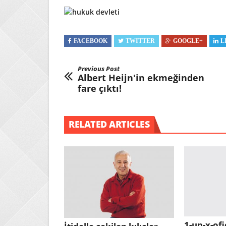
FACEBOOK
TWITTER
GOOGLE+
L
Previous Post
Albert Heijn'in ekmeğinden
fare çıktı!
RELATED ARTICLES
1-up-x-ofi