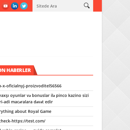
Wild robin casino — guide complet
Tout sur megawin
Mad casi
ON HABERLER
p-x-oficialnyj-proizvoditel56566
axşı oyunlar və bonuslar ilə pinco kazino sizi
ri-adi macəralara dəvət edir
rything about Royal Game
check-https://test.com/