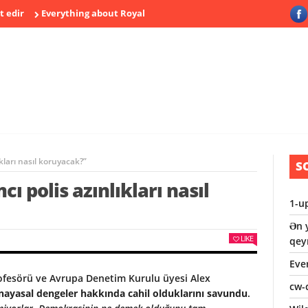
r
Everything about Royal Game
cw-check-https://test.com/
kları nasıl koruyacak?”
S
 polis azınlıkları nasıl
1-u
Ən y
LIKE
qey
Eve
ofesörü ve Avrupa Denetim Kurulu üyesi Alex
cw-
anayasal dengeler hakkında cahil olduklarını savundu
.